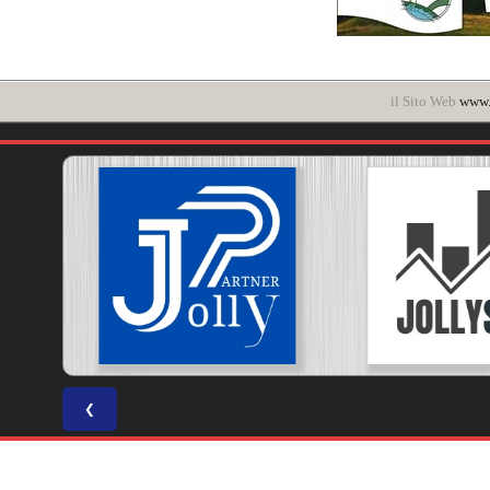
il Sito Web
www.
❮