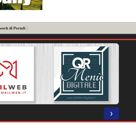
work di Portali
]
❯