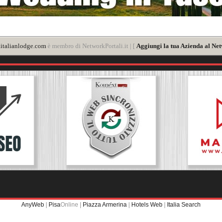
italianlodge.com
è membro di NetworkPortali.it | [
Aggiungi la tua Azienda al Net
AnyWeb
|
Pisa
Online |
Piazza Armerina
|
Hotels Web
|
Italia Search