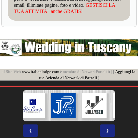
email, illimitate pagine, foto e video.
GESTISCI LA
TUA ATTIVITA': anche GRATIS!
il Sito Web
www.italianlodge.com
è membro di NetworkPortali.it | [
Aggiungi la
tua Azienda al Network di Portali
]
❮
❯