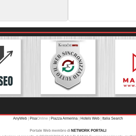
AnyWeb
|
Pisa
Online |
Piazza Armerina
|
Hotels Web
|
Italia Search
Portale Web membro di
NETWORK PORTALI