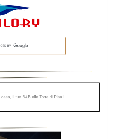
a casa, il tuo B&B alla Torre di Pisa !