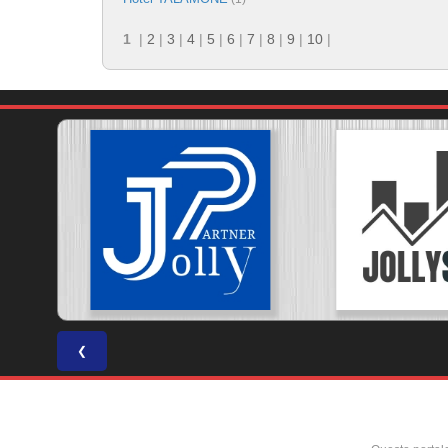
1
|
2
|
3
|
4
|
5
|
6
|
7
|
8
|
9
|
10
|
❮