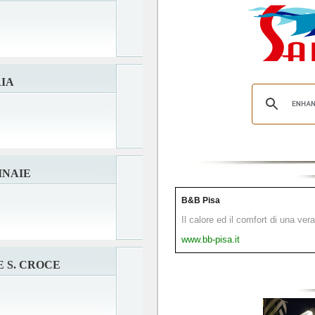
IA
INAIE
B&B Pisa
Il calore ed il comfort di una ver
www.bb-pisa.it
 S. CROCE