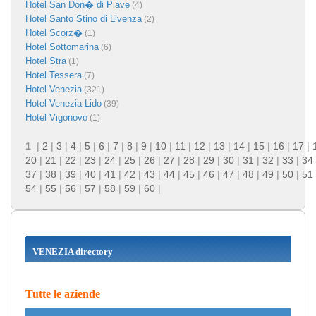
Hotel San Don� di Piave
(4)
Hotel Santo Stino di Livenza
(2)
Hotel Scorz�
(1)
Hotel Sottomarina
(6)
Hotel Stra
(1)
Hotel Tessera
(7)
Hotel Venezia
(321)
Hotel Venezia Lido
(39)
Hotel Vigonovo
(1)
1
|
2
|
3
|
4
|
5
|
6
|
7
|
8
|
9
|
10
|
11
|
12
|
13
|
14
|
15
|
16
|
17
|
20
|
21
|
22
|
23
|
24
|
25
|
26
|
27
|
28
|
29
|
30
|
31
|
32
|
33
|
34
37
|
38
|
39
|
40
|
41
|
42
|
43
|
44
|
45
|
46
|
47
|
48
|
49
|
50
|
51
54
|
55
|
56
|
57
|
58
|
59
|
60
|
VENEZIA directory
Tutte le aziende