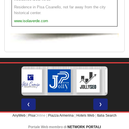
Residence in Pisa Cisanello, not far away from the city
historical center.
www.isolaverde.com
❮
❯
AnyWeb
|
Pisa
Online |
Piazza Armerina
|
Hotels Web
|
Italia Search
Portale Web membro di
NETWORK PORTALI