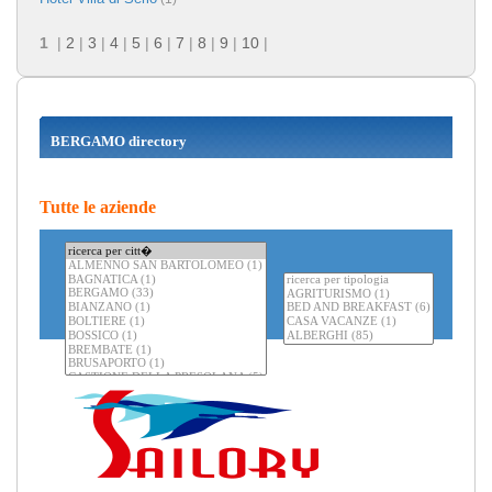
1
|
2
|
3
|
4
|
5
|
6
|
7
|
8
|
9
|
10
|
BERGAMO directory
Tutte le aziende