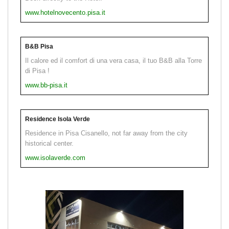
www.hotelnovecento.pisa.it
B&B Pisa
Il calore ed il comfort di una vera casa, il tuo B&B alla Torre
di Pisa !
www.bb-pisa.it
Residence Isola Verde
Residence in Pisa Cisanello, not far away from the city
historical center.
www.isolaverde.com