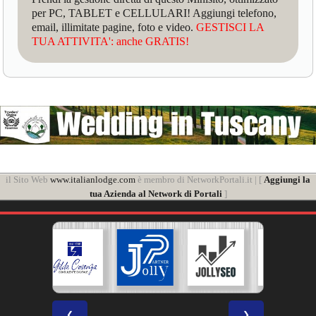
per PC, TABLET e CELLULARI! Aggiungi telefono,
email, illimitate pagine, foto e video.
GESTISCI LA
TUA ATTIVITA': anche GRATIS!
il Sito Web
www.italianlodge.com
è membro di NetworkPortali.it | [
Aggiungi la
tua Azienda al Network di Portali
]
❮
❯