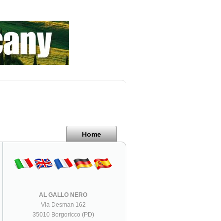
Home
AL GALLO NERO
Via Desman 162
35010 Borgoricco (PD)