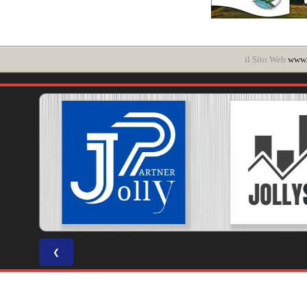
il Sito Web
www.
❮