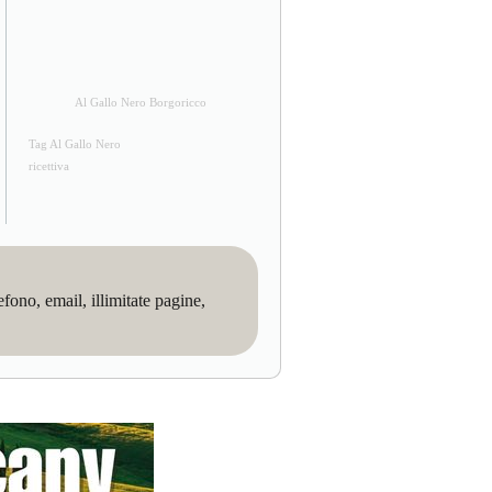
Al Gallo Nero Borgoricco
Tag Al Gallo Nero
ricettiva
no, email, illimitate pagine,