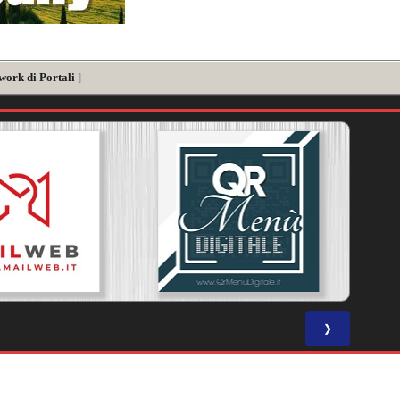
work di Portali
]
❯