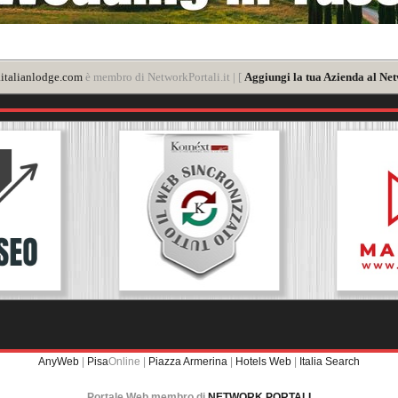
italianlodge.com
è membro di NetworkPortali.it | [
Aggiungi la tua Azienda al Net
AnyWeb
|
Pisa
Online |
Piazza Armerina
|
Hotels Web
|
Italia Search
Portale Web membro di
NETWORK PORTALI