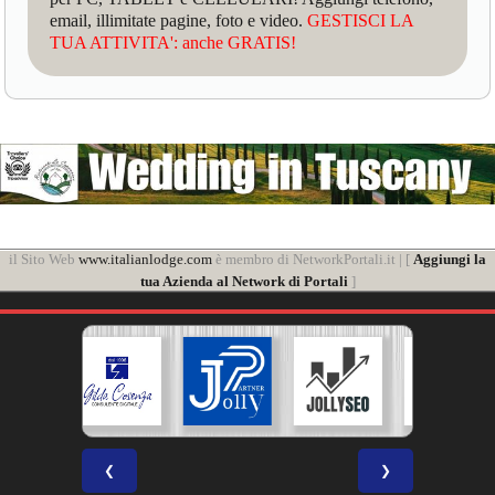
email, illimitate pagine, foto e video.
GESTISCI LA
TUA ATTIVITA': anche GRATIS!
il Sito Web
www.italianlodge.com
è membro di NetworkPortali.it | [
Aggiungi la
tua Azienda al Network di Portali
]
❮
❯