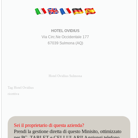
HOTEL OVIDIUS
Via Circ.Ne Occidentale 177
67039 Sulmona (AQ)
Hotel Ovidius Sulmona
Tag Hotel Ovidius
ricettiva
Sei il proprietario di questa azienda?
Prendi la gestione diretta di questo Minisito, ottimizzato
per PC, TABLET e CELLULARI! Aggiungi telefono,