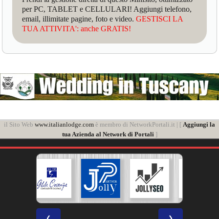
per PC, TABLET e CELLULARI! Aggiungi telefono,
email, illimitate pagine, foto e video.
GESTISCI LA
TUA ATTIVITA': anche GRATIS!
il Sito Web
www.italianlodge.com
è membro di NetworkPortali.it | [
Aggiungi la
tua Azienda al Network di Portali
]
❮
❯