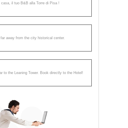
a casa, il tuo B&B alla Torre di Pisa !
far away from the city historical center.
ear to the Leaning Tower. Book directly to the Hotel!