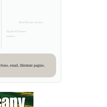
Hotel Duomo Orvieto
Tag Hotel Duomo
ricettiva
no, email, illimitate pagine,