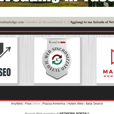
italianlodge.com
è membro di NetworkPortali.it | [
Aggiungi la tua Azienda al Net
AnyWeb
|
Pisa
Online |
Piazza Armerina
|
Hotels Web
|
Italia Search
Portale Web membro di
NETWORK PORTALI