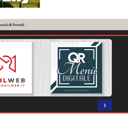
work di Portali
]
❯