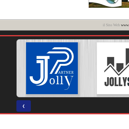
il Sito Web
www.
❮