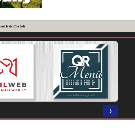
work di Portali
]
❯