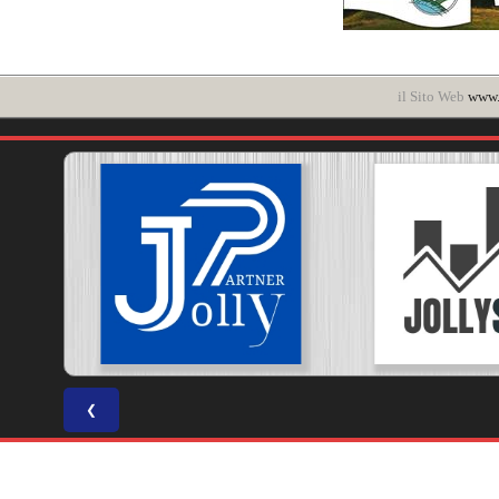
il Sito Web
www.
❮