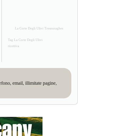
La Corte Degli Ulivi Tresnuraghes
Tag La Corte Degli Ulivi
ricettiva
no, email, illimitate pagine,