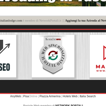
italianlodge.com
è membro di NetworkPortali.it | [
Aggiungi la tua Azienda al Net
AnyWeb
|
Pisa
Online |
Piazza Armerina
|
Hotels Web
|
Italia Search
Portale Web membro di
NETWORK PORTALI