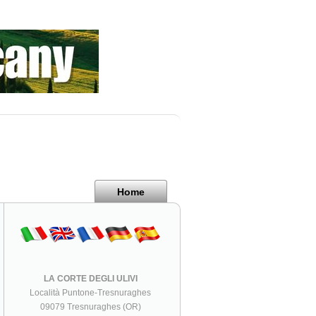
Home
LA CORTE DEGLI ULIVI
Località Puntone-Tresnuraghes
09079 Tresnuraghes (OR)