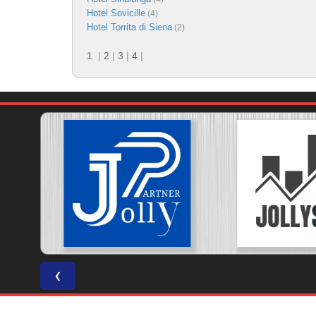
Hotel Sovicille
(4)
Hotel Torrita di Siena
(2)
1
|
2
|
3
|
4
|
❮