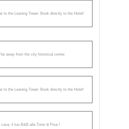
ear to the Leaning Tower. Book directly to the Hotel!
far away from the city historical center.
ear to the Leaning Tower. Book directly to the Hotel!
a casa, il tuo B&B alla Torre di Pisa !