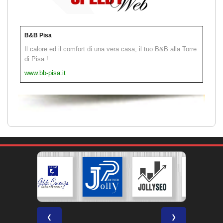
B&B Pisa
Il calore ed il comfort di una vera casa, il tuo B&B alla Torre
di Pisa !
www.bb-pisa.it
❮
❯