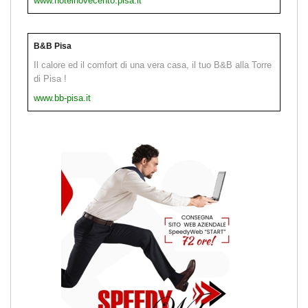
www.hotelnovecento.pisa.it
B&B Pisa
Il calore ed il comfort di una vera casa, il tuo B&B alla Torre
di Pisa !
www.bb-pisa.it