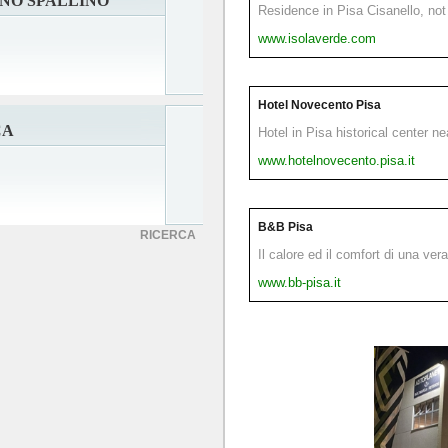
NO SPALLINO
Residence in Pisa Cisanello, not 
www.isolaverde.com
Hotel Novecento Pisa
CA
Hotel in Pisa historical center n
www.hotelnovecento.pisa.it
B&B Pisa
RICERCA
Il calore ed il comfort di una ver
www.bb-pisa.it