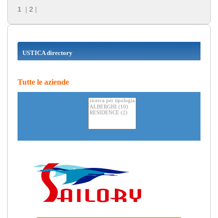
1
|
2
|
USTICA directory
Tutte le aziende